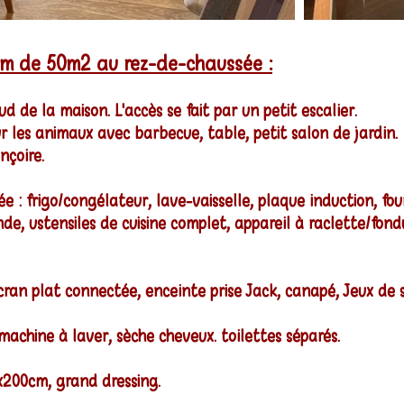
m de 50m2 au rez-de-chaussée :
d de la maison. L'accès se fait par un petit escalier.
our les animaux avec barbecue, table, petit salon de jardin.
nçoire.
 : frigo/congélateur, lave-vaisselle, plaque induction, four,
onde, ustensiles de cuisine complet, appareil à raclette/fon
cran plat connectée, enceinte prise Jack, canapé, Jeux de s
machine à laver, sèche cheveux. toilettes séparés.
x200cm, grand dressing.